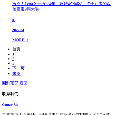
报喜！Lena女士历经4年，辗转4个国家，终于迎来的双
胎宝宝9周大啦！
08
2022-04
MORE >
首页
1
2
3
下一页
末页
回到顶部
返回
联系我们
Contact Us
马来西亚中心地址：吉隆坡雪兰莪州首付莎阿南地区UOA商