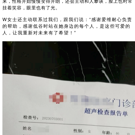
来，性格开始慢慢变得开朗，还会主动和人攀谈，脸上也时常
挂着笑容，眼里也有了光。
W女士还主动联系过我们，跟我们说：“感谢爱维耐心负责
的帮助，感谢低谷时站在她身边的每个人，是这些可爱的
人，让我重新对未来有了希望！”