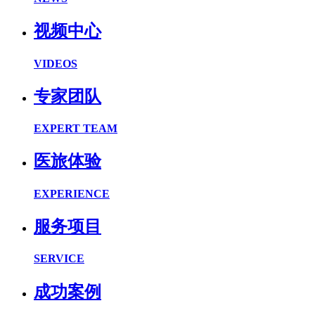
视频中心
VIDEOS
专家团队
EXPERT TEAM
医旅体验
EXPERIENCE
服务项目
SERVICE
成功案例