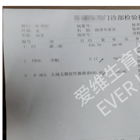
再次移植，成功！