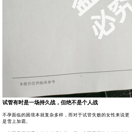
试管有时是一场持久战，但绝不是个人战
不孕面临的困境本就复杂多样，而对于试管失败的女性来说更
是雪上加霜。