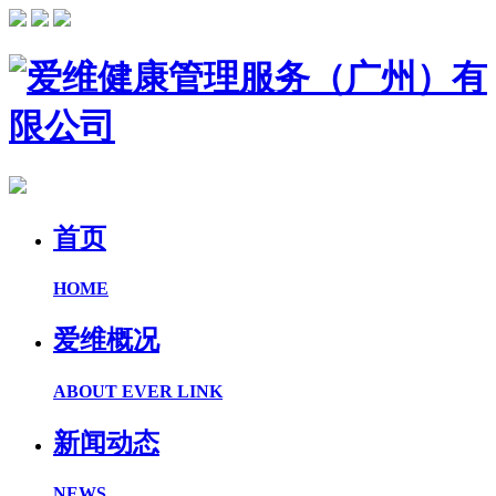
首页
HOME
爱维概况
ABOUT EVER LINK
新闻动态
NEWS