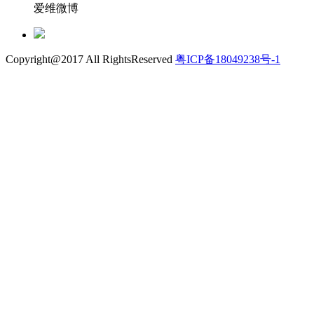
爱维微博
Copyright@2017 All RightsReserved
粤ICP备18049238号-1