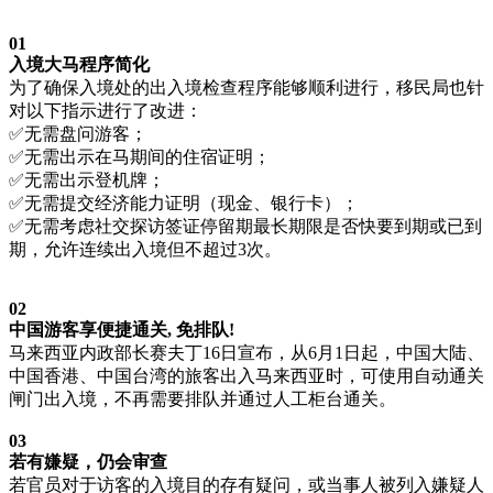
0
1
入境大马程序简化
为了确保入境处的出入境检查程序能够顺利进行，移民局也针
对以下指示进行了改进：
✅无需盘问游客；
✅无需出示在马期间的住宿证明；
✅无需出示登机牌；
✅无需提交经济能力证明（现金、银行卡）；
✅无需考虑社交探访签证停留期最长期限是否快要到期或已到
期，允许连续出入境但不超过3次。
0
2
中国游客享便捷通关, 免排队!
马来西亚内政部长赛夫丁16日宣布，从6月1日起，中国大陆、
中国香港、中国台湾的旅客出入马来西亚时，可使用自动通关
闸门出入境，不再需要排队并通过人工柜台通关。
0
3
若有嫌疑，仍会审查
若官员对于访客的入境目的存有疑问，或当事人被列入嫌疑人