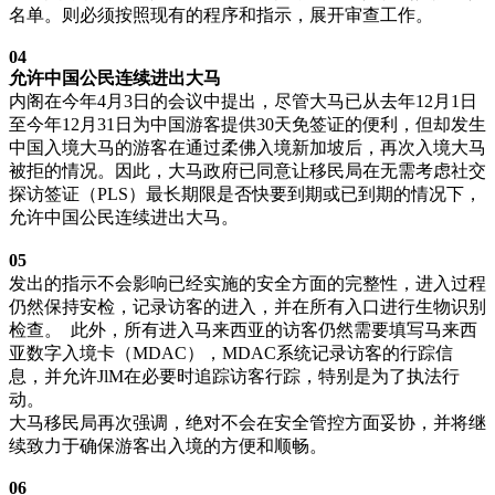
名单。则必须按照现有的程序和指示，展开审查工作。
0
4
允许中国公民连续进出大马
内阁在今年4月3日的会议中提出，尽管大马已从去年12月1日
至今年12月31日为中国游客提供30天免签证的便利，但却发生
中国入境大马的游客在通过柔佛入境新加坡后，再次入境大马
被拒的情况。因此，大马政府已同意让移民局在无需考虑社交
探访签证（PLS）最长期限是否快要到期或已到期的情况下，
允许中国公民连续进出大马。
0
5
仍需接受安检
及填写电子入境卡
发出的指示不会影响已经实施的安全方面的完整性，进入过程
仍然保持安检，记录访客的进入，并在所有入口进行生物识别
检查。 此外，所有进入马来西亚的访客仍然需要填写马来西
亚数字入境卡（MDAC），MDAC系统记录访客的行踪信
息，并允许JlM在必要时追踪访客行踪，特别是为了执法行
动。
大马移民局再次强调，绝对不会在安全管控方面妥协，并将继
续致力于确保游客出入境的方便和顺畅。
0
6