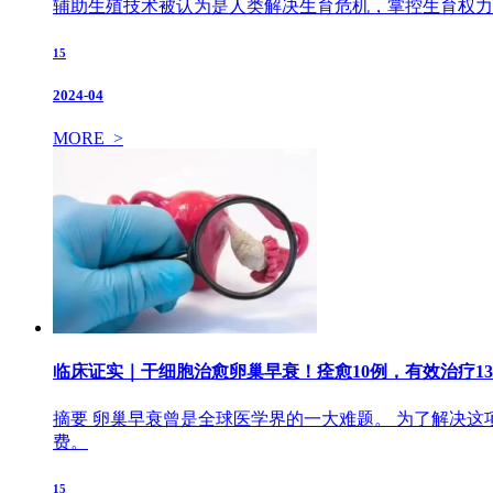
辅助生殖技术被认为是人类解决生育危机，掌控生育权力的
15
2024-04
MORE >
临床证实｜干细胞治愈卵巢早衰！痊愈10例，有效治疗13
摘要 卵巢早衰曾是全球医学界的一大难题。 为了解决
费。
15